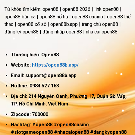
Từ khóa tìm kiếm: open88 | open88 2026 | link open88 |
open88 bắn cá | open88 nổ hũ | open88 casino | open88 thể
thao | open88 xổ số | open88b.app | trang chủ open88 |
đăng ký open88 | đăng nhập open88 | nhà cái open88
Thương hiệu: Open88
Website:
https://open88b.app/
Email:
support@open88b.app
Hotline: 0984 527 163
Địa chỉ: 214 Nguyễn Oanh, Phường 17, Quận Gò Vấp,
TP. Hồ Chí Minh, Việt Nam
Zipcode: 700000
Hashtag: #open88 #open88casino
#slotgameopen88 #nhacaiopen88 #dangkyopen88