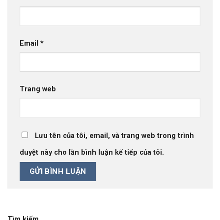
Email
*
Trang web
Lưu tên của tôi, email, và trang web trong trình
duyệt này cho lần bình luận kế tiếp của tôi.
Tìm kiếm