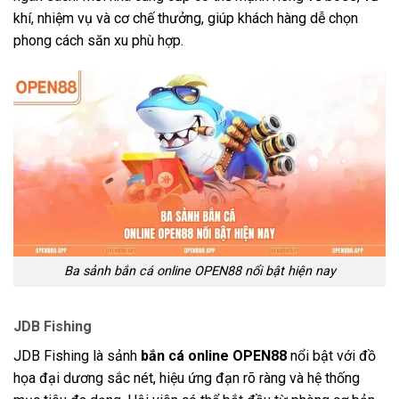
khí, nhiệm vụ và cơ chế thưởng, giúp khách hàng dễ chọn
phong cách săn xu phù hợp.
Ba sảnh bắn cá online OPEN88 nổi bật hiện nay
JDB Fishing
JDB Fishing là sảnh
bắn cá online OPEN88
nổi bật với đồ
họa đại dương sắc nét, hiệu ứng đạn rõ ràng và hệ thống