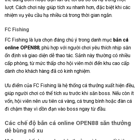
lượt. Cách chơi này giúp tích xu nhanh hơn, đặc biệt khi các
nhiệm vụ yêu cầu hạ nhiều cá trong thời gian ngắn.
FC Fishing
FC Fishing là lựa chọn đáng chú ý trong danh mục
bắn cá
online OPEN88
, phù hợp với người chơi yêu thích nhịp săn
ổn định và giao diện dễ thao tác. Sảnh này thường có nhiều
cấp phòng, từ mức thấp cho hội viên mới đến khu cao cấp
dành cho khách hàng đã có kinh nghiệm.
Ưu điểm của FC Fishing là hệ thống cá thưởng xuất hiện đều,
giúp người chơi có thể tích xu trước khi săn boss. Nếu còn ít
vốn, hội viên nên ưu tiên cá vàng, cá trung bình hoặc đàn cá
đi chậm thay vì dồn đạn vào boss ngay từ đầu.
Các chế độ bắn cá online OPEN88 săn thưởng
dễ bùng nổ xu