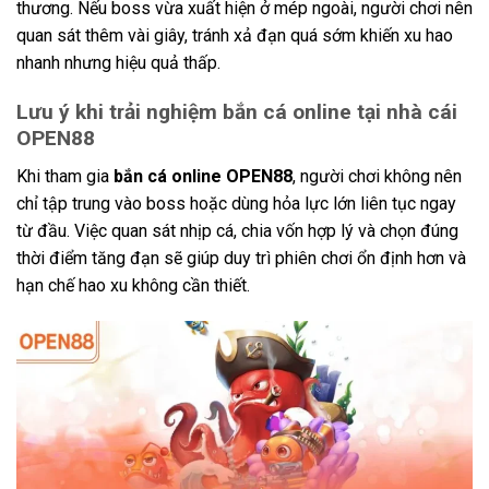
thương. Nếu boss vừa xuất hiện ở mép ngoài, người chơi nên
quan sát thêm vài giây, tránh xả đạn quá sớm khiến xu hao
nhanh nhưng hiệu quả thấp.
Lưu ý khi trải nghiệm bắn cá online tại nhà cái
OPEN88
Khi tham gia
bắn cá online OPEN88
, người chơi không nên
chỉ tập trung vào boss hoặc dùng hỏa lực lớn liên tục ngay
từ đầu. Việc quan sát nhịp cá, chia vốn hợp lý và chọn đúng
thời điểm tăng đạn sẽ giúp duy trì phiên chơi ổn định hơn và
hạn chế hao xu không cần thiết.