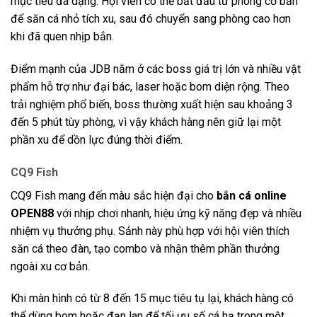
mục tiêu đa dạng. Hội viên có thể bắt đầu từ phòng cơ bản
để săn cá nhỏ tích xu, sau đó chuyển sang phòng cao hơn
khi đã quen nhịp bắn.
Điểm mạnh của JDB nằm ở các boss giá trị lớn và nhiều vật
phẩm hỗ trợ như đại bác, laser hoặc bom diện rộng. Theo
trải nghiệm phổ biến, boss thường xuất hiện sau khoảng 3
đến 5 phút tùy phòng, vì vậy khách hàng nên giữ lại một
phần xu để dồn lực đúng thời điểm.
CQ9 Fish
CQ9 Fish mang đến màu sắc hiện đại cho
bắn cá online
OPEN88
với nhịp chơi nhanh, hiệu ứng kỹ năng đẹp và nhiều
nhiệm vụ thưởng phụ. Sảnh này phù hợp với hội viên thích
săn cá theo đàn, tạo combo và nhận thêm phần thưởng
ngoài xu cơ bản.
Khi màn hình có từ 8 đến 15 mục tiêu tụ lại, khách hàng có
thể dùng bom hoặc đạn lan để tối ưu số cá hạ trong một