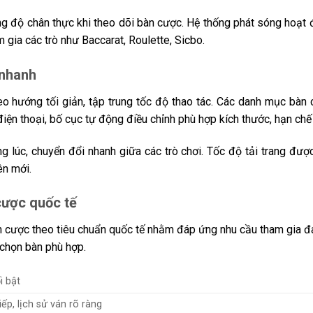
g độ chân thực khi theo dõi bàn cược. Hệ thống phát sóng hoạt độ
m gia các trò như Baccarat, Roulette, Sicbo.
 nhanh
heo hướng tối giản, tập trung tốc độ thao tác. Các danh mục bàn c
iện thoại, bố cục tự động điều chỉnh phù hợp kích thước, hạn chế 
g lúc, chuyển đổi nhanh giữa các trò chơi. Tốc độ tải trang đượ
ên mới.
cược quốc tế
 cược theo tiêu chuẩn quốc tế nhằm đáp ứng nhu cầu tham gia đa d
 chọn bàn phù hợp.
i bật
iếp, lịch sử ván rõ ràng