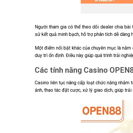
Người tham gia có thể theo dõi dealer chia bài t
sử kết quả minh bạch, hỗ trợ phân tích dễ dàng 
Một điểm nổi bật khác của chuyên mục là nằm ở k
duy trì ổn định. Điều này giúp quá trình trải ng
Các tính năng Casino OPEN8
Casino liên tục nâng cấp loạt chức năng nhằm tối
ảnh, thao tác đặt cược, xử lý giao dịch, giúp trải