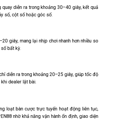
 quay diễn ra trong khoảng 30–40 giây, kết quả
ãy số, cột số hoặc góc số.
–20 giây, mang lại nhịp chơi nhanh hơn nhiều so
 số bất kỳ.
 chỉ diễn ra trong khoảng 20–25 giây, giúp tốc độ
hi dealer lật bài.
àng loạt bàn cược trực tuyến hoạt động liên tục,
PEN88 nhờ khả năng vận hành ổn định, giao diện