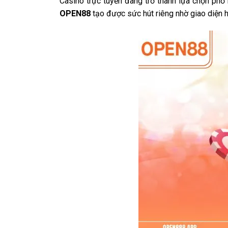
Casino trực tuyến đang trở thành lựa chọn phổ 
OPEN88
tạo được sức hút riêng nhờ giao diện h