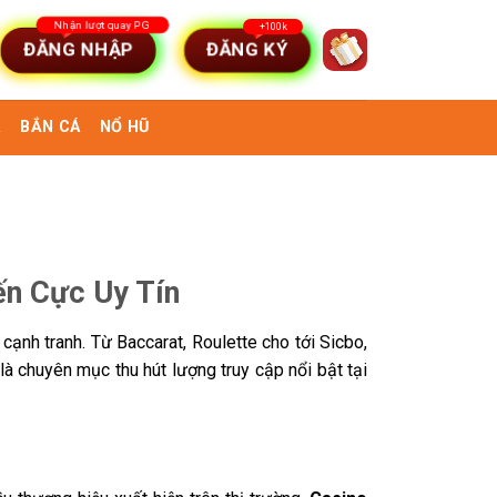
ĐĂNG NHẬP
ĐĂNG KÝ
À
BẮN CÁ
NỔ HŨ
n Cực Uy Tín
 cạnh tranh. Từ Baccarat, Roulette cho tới Sicbo,
 là chuyên mục thu hút lượng truy cập nổi bật tại