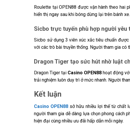
Roulette tại OPEN88 được vận hành theo hai ph
hiển thị ngay sau khi bóng dừng lại trên bánh xe
Sicbo trực tuyến phù hợp người yêu 
Sicbo sử dụng 3 viên xúc xắc tiêu chuẩn được l
với các trò bài truyền thống. Người tham gia có 
Dragon Tiger tạo sức hút nhờ luật ch
Dragon Tiger tại
Casino OPEN88
hoạt động với 
trải nghiệm luôn duy trì ở mức nhanh. Người tham
Kết luận
Casino OPEN88
sở hữu nhiều lợi thế từ chất l
người tham gia dễ dàng lựa chọn phong cách ph
hiện đại cùng nhiều ưu đãi hấp dẫn mỗi ngày.