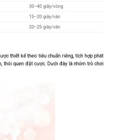
30–40 giây/vòng
15–20 giây/ván
20–25 giây/ván
c thiết kế theo tiêu chuẩn riêng, tích hợp phát
ốn, thói quen đặt cược. Dưới đây là nhóm trò chơi