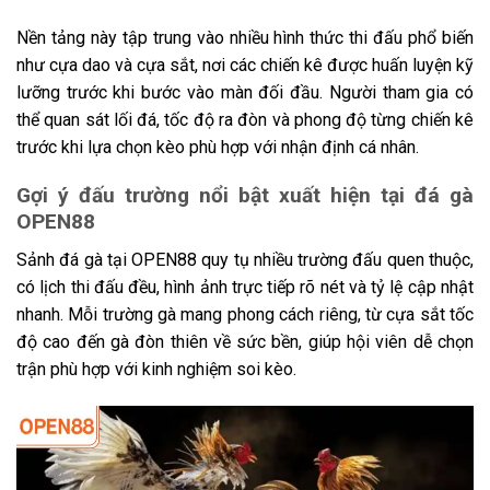
Nền tảng này tập trung vào nhiều hình thức thi đấu phổ biến
như cựa dao và cựa sắt, nơi các chiến kê được huấn luyện kỹ
lưỡng trước khi bước vào màn đối đầu. Người tham gia có
thể quan sát lối đá, tốc độ ra đòn và phong độ từng chiến kê
trước khi lựa chọn kèo phù hợp với nhận định cá nhân.
Gợi ý đấu trường nổi bật xuất hiện tại đá gà
OPEN88
Sảnh đá gà tại OPEN88 quy tụ nhiều trường đấu quen thuộc,
có lịch thi đấu đều, hình ảnh trực tiếp rõ nét và tỷ lệ cập nhật
nhanh. Mỗi trường gà mang phong cách riêng, từ cựa sắt tốc
độ cao đến gà đòn thiên về sức bền, giúp hội viên dễ chọn
trận phù hợp với kinh nghiệm soi kèo.