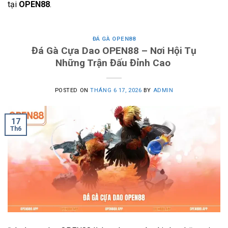
tại
OPEN88
.
ĐÁ GÀ OPEN88
Đá Gà Cựa Dao OPEN88 – Nơi Hội Tụ
Những Trận Đấu Đỉnh Cao
POSTED ON
THÁNG 6 17, 2026
BY
ADMIN
17
Th6