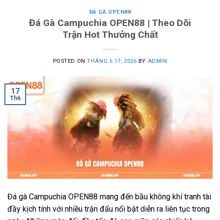
ĐÁ GÀ OPEN88
Đá Gà Campuchia OPEN88 | Theo Dõi
Trận Hot Thưởng Chất
POSTED ON
THÁNG 6 17, 2026
BY
ADMIN
17
Th6
Đá gà Campuchia OPEN88 mang đến bầu không khí tranh tài
đầy kịch tính với nhiều trận đấu nổi bật diễn ra liên tục trong