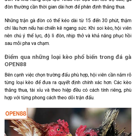
đòn thường cần thời gian dài hơn để phân định thắng thua.
Những trận gà đòn có thể kéo dài từ 15 đến 30 phút, thậm
chí lâu hơn nếu hai chiến kê ngang sức. Khi soi kèo, hội viên
nên chú ý thể lực, độ lì đòn, nhịp thở và khả năng phục hồi
sau mỗi pha va chạm.
Điểm qua những loại kèo phổ biến trong đá gà
OPEN88
Bên cạnh việc chọn trường đấu phù hợp, hội viên cần nắm rõ
từng loại kèo để đưa ra quyết định chính xác hơn. Các kèo
thắng thua, tài xỉu và theo hiệp đều có cách tính riêng, phù
hợp với từng phong cách theo dõi trận đấu.