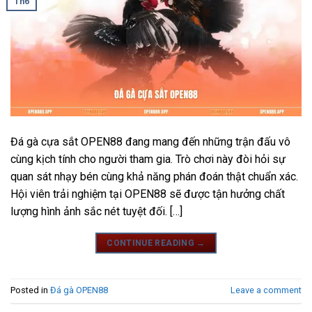
Th6
Đá gà cựa sắt OPEN88 đang mang đến những trận đấu vô
cùng kịch tính cho người tham gia. Trò chơi này đòi hỏi sự
quan sát nhạy bén cùng khả năng phán đoán thật chuẩn xác.
Hội viên trải nghiệm tại OPEN88 sẽ được tận hưởng chất
lượng hình ảnh sắc nét tuyệt đối. […]
CONTINUE READING
→
Posted in
Đá gà OPEN88
Leave a comment