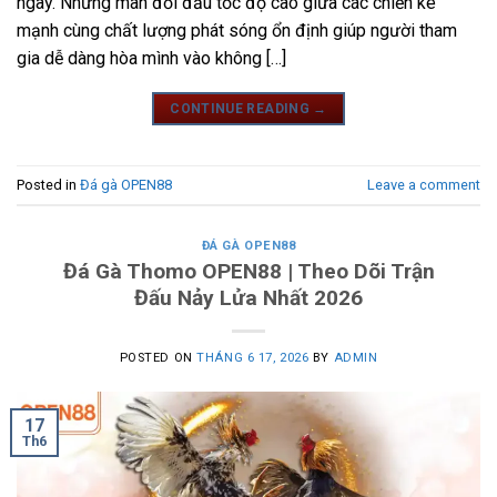
ngày. Những màn đối đầu tốc độ cao giữa các chiến kê
mạnh cùng chất lượng phát sóng ổn định giúp người tham
gia dễ dàng hòa mình vào không […]
CONTINUE READING
→
Posted in
Đá gà OPEN88
Leave a comment
ĐÁ GÀ OPEN88
Đá Gà Thomo OPEN88 | Theo Dõi Trận
Đấu Nảy Lửa Nhất 2026
POSTED ON
THÁNG 6 17, 2026
BY
ADMIN
17
Th6