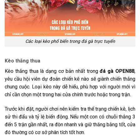
Các loại kèo phổ biến trong đá gà trực tuyến
Kèo thắng thua
Kèo thắng thua là dạng cơ bản nhất trong
đá gà OPEN88
,
yêu cầu hội viên dự đoán chiến kê nào sẽ giành chiến thắng
chung cuộc. Loại kèo này dễ hiểu, phù hợp với người mới vì
chỉ cần chọn một trong hai cửa chính trước hoặc trong trận.
Trước khi đặt, người chơi nên kiểm tra thể trạng chiến kê, lịch
sử thi đấu và tỷ lệ biến động. Nếu một con có chuỗi thắng 3
đến 5 trận gần nhất, ra đòn nhanh và giữ thăng bằng tốt, cửa
đó thường có cơ sở phân tích tốt hơn.