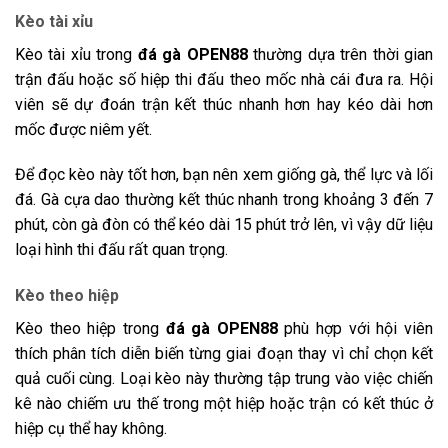
Kèo tài xỉu
Kèo tài xỉu trong
đá gà OPEN88
thường dựa trên thời gian
trận đấu hoặc số hiệp thi đấu theo mốc nhà cái đưa ra. Hội
viên sẽ dự đoán trận kết thúc nhanh hơn hay kéo dài hơn
mốc được niêm yết.
Để đọc kèo này tốt hơn, bạn nên xem giống gà, thể lực và lối
đá. Gà cựa dao thường kết thúc nhanh trong khoảng 3 đến 7
phút, còn gà đòn có thể kéo dài 15 phút trở lên, vì vậy dữ liệu
loại hình thi đấu rất quan trọng.
Kèo theo hiệp
Kèo theo hiệp trong
đá gà OPEN88
phù hợp với hội viên
thích phân tích diễn biến từng giai đoạn thay vì chỉ chọn kết
quả cuối cùng. Loại kèo này thường tập trung vào việc chiến
kê nào chiếm ưu thế trong một hiệp hoặc trận có kết thúc ở
hiệp cụ thể hay không.