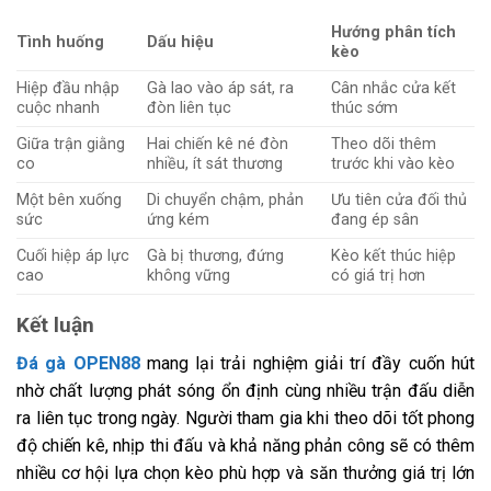
Hướng phân tích
Tình huống
Dấu hiệu
kèo
Hiệp đầu nhập
Gà lao vào áp sát, ra
Cân nhắc cửa kết
cuộc nhanh
đòn liên tục
thúc sớm
Giữa trận giằng
Hai chiến kê né đòn
Theo dõi thêm
co
nhiều, ít sát thương
trước khi vào kèo
Một bên xuống
Di chuyển chậm, phản
Ưu tiên cửa đối thủ
sức
ứng kém
đang ép sân
Cuối hiệp áp lực
Gà bị thương, đứng
Kèo kết thúc hiệp
cao
không vững
có giá trị hơn
Kết luận
Đá gà OPEN88
mang lại trải nghiệm giải trí đầy cuốn hút
nhờ chất lượng phát sóng ổn định cùng nhiều trận đấu diễn
ra liên tục trong ngày. Người tham gia khi theo dõi tốt phong
độ chiến kê, nhịp thi đấu và khả năng phản công sẽ có thêm
nhiều cơ hội lựa chọn kèo phù hợp và săn thưởng giá trị lớn