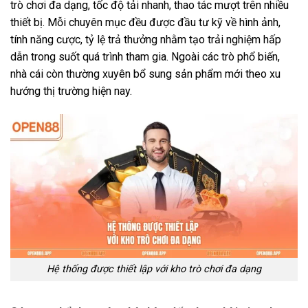
trò chơi đa dạng, tốc độ tải nhanh, thao tác mượt trên nhiều
thiết bị. Mỗi chuyên mục đều được đầu tư kỹ về hình ảnh,
tính năng cược, tỷ lệ trả thưởng nhằm tạo trải nghiệm hấp
dẫn trong suốt quá trình tham gia. Ngoài các trò phổ biến,
nhà cái còn thường xuyên bổ sung sản phẩm mới theo xu
hướng thị trường hiện nay.
Hệ thống được thiết lập với kho trò chơi đa dạng